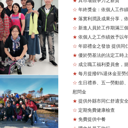
★
具市場競爭力之薪資
☆
年終獎金：依個人工作
★
落實利潤及成果分享，
☆
新進人員於工作期滿三
★
依個人之工作績效予以
☆
年節禮金之發放
提供同
★
優於勞基法的法定工時
☆
成立職工福利委員會，
★
每月提撥6%退休金至勞
☆
生日禮券、五一勞動節
慰問金
★
提供外縣市同仁舒適安
☆
定期免費健康檢查
★
免費提供中餐