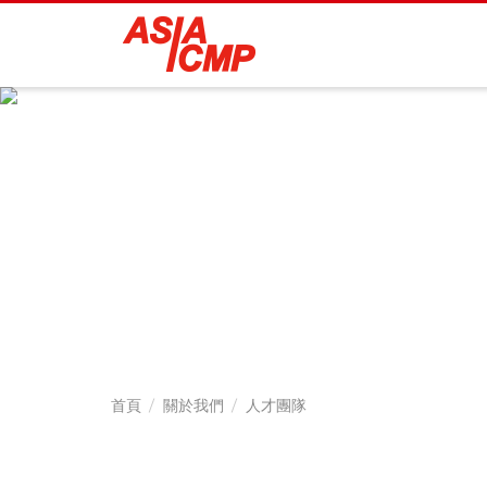
亞
泰
半
導
體
設
首頁
關於我們
人才團隊
備