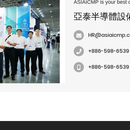
ASIAICMP is your best 
亞泰半導體設
HR@asiaicmp.
+886-598-6539
+886-598-6539