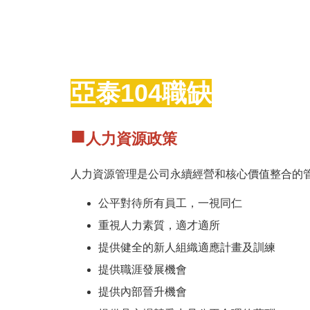
股
份
有
亞泰
104職缺
限
■
人力資源政策
公
人力資源管理是公司永續經營和核心價值整合的
公平對待所有員工，一視同仁
司
重視人力素質，適才適所
提供健全的新人組織適應計畫及訓練
提供職涯發展機會
提供內部晉升機會