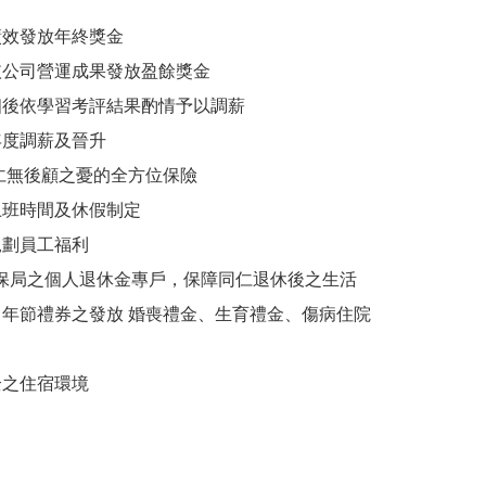
績效發放年終獎金
依公司營運成果發放盈餘獎金
個後依學習考評結果酌情予以調薪
年度調薪及晉升
仁無後顧之憂的全方位保險
上班時間及休假制定
規劃員工福利
保局之個人退休金專戶，保障同仁退休後之生活
、年節禮券之發放
婚喪禮金、生育禮金、傷病住院
全之住宿環境