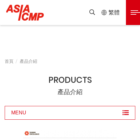
亞
展
繁體
搜
開
尋
泰
選
單
半
首頁
產品介紹
導
PRODUCTS
體
產品介紹
設
MENU
備