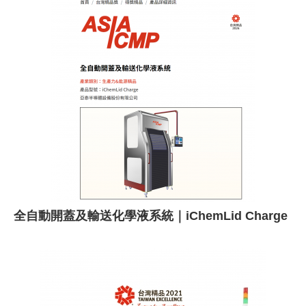
股
份
有
限
公
司
全自動開蓋及輸送化學液系統｜iChemLid Charge