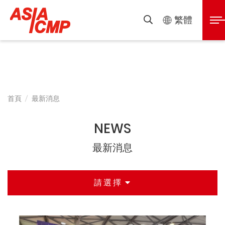
亞
展
繁體
搜
開
尋
泰
選
單
半
首頁
最新消息
導
NEWS
體
最新消息
設
請選擇
備