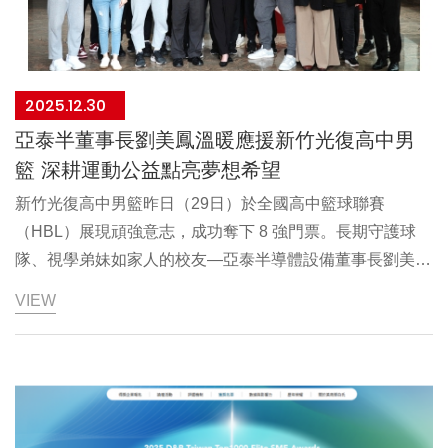
2025.12.30
亞泰半董事長劉美鳳溫暖應援新竹光復高中男
籃 深耕運動公益點亮夢想希望
新竹光復高中男籃昨日（29日）於全國高中籃球聯賽
（HBL）展現頑強意志，成功奪下 8 強門票。長期守護球
隊、視學弟妹如家人的校友—亞泰半導體設備董事長劉美
鳳，隨即今日（30日）校長、教練團與選手們蒞臨亞泰半總
VIEW
部。除了今年再度挹注百萬經費，劉董事長更藉此機會暖心
慰勞這群剛歷經晉級激戰的籃猿小將，以實質行動點亮學弟
們的運動夢想，展現亞泰落實 ESG 社會參與的深度：公益
不單是資源投入，更是為熱血青年構築一座穩定且充滿希望
的舞台。