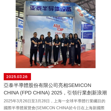
同的標準。1、公司宣誓：1.1 遵守經營所在地的勞工、健
康安全和環境法律法規及相關國際標準。 1.2 禁止雇用童工
和囚工，不接受任何雇用童工或強迫勞動的供應商。 1.3 尊
重勞工自由，禁止任何形式的強迫勞動。1.4 提供安全衛生
的工作條件和工作環境，確保勞工的安全和健康。1.5 尊重
勞工的基本人權，禁止任何形式的歧視或侮辱人格的行為。
1.6 合理安排生產計畫，合理安排勞工的工作時間和休息休
假時間。1.7 提供合理合法的工資福利，滿足勞工的基本需
要。1.8 建立對內、對外相關溝通管道，確保資訊公平詳實
的揭露。2、目標及管理方案2.1根據本公司社會責任政策及
法律法規和相關國際標準的要求，制定公司社會責任目標，
2025.03.26
包含確保勞工工作時間、加班時間能符合當地法律規定，並
亞泰半導體股份有限公司亮相SEMICON
使公司人員瞭解道德政策的內容，以及要求供應商共同來遵
CHINA (FPD CHINA) 2025，引領行業創新浪潮
循並實踐社會責任承諾。2.2公司指派環安衛EHS 部門負責
分析公司在健康安全、環境方面的社會責任表現，人力資源
2025年3月26日至3月28日，上海一全球半導體行業矚目的
HR 部門負責分析公司在勞工道德 面的社會責任表現，提出
國際半導體展覽會(SEMICON CHINA於今日在上海新國際