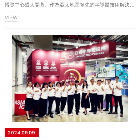
實現目標的管理方案。2.3 EHS和HR部門應定期監督檢查
博覽中心盛大開幕。作為亞太地區領先的半導體技術解決方
公司社會責任目標和管理方案的實施情況，每年進行一次修
案供應商，亞泰半導體設備股份有限公司(ASIA IC MIC -
VIEW
訂，確保公司社會責任表現持續改進。3、道德規範為履行
PROCESS，INC.）攜多款尖端技術與創新產品重磅參展，
社會職責並創造永續經營環境，公司須遵循最高標準的道德
全面展現其在先進制程、封裝工藝及綠色製造領域的突破性
要求:3.1廉潔經營無不當收益員工與供應商、承包商、顧
成果。 根據SEMI的預測，未來先進的AI工具將推動高算力
客、以及與公司業務相關的各界人士(含政府機關) 在商業行
半導體產品的需求增加，進而帶動AI及其驅動的新智慧應
為或決策過程中不得收受或給予任何饋贈、禮金、款待因⽽
用、人工智慧PC及手機、新能源汽車及工業應用等領域
影響正常業務關係及判斷，不得提供或接受賄賂或其他形式
的不正當收益。3.2智慧財產權和保密應尊重智慧財產權並
承諾遵守保護智慧財產權的相關法律法規。3.3競爭和公平
交易公司秉持以卓越的表現⽽非不道德或非法的商業行為來
尋求競爭優勢，公平、誠實地超越競爭對手，並採取保護客
戶資訊的保密措施。竊取專利資訊、處理未經所有者同意⽽
獲得的交易秘密資訊或誘使其他公司的現在或過去的雇員披
露該等資訊皆被禁止。每位員工盡力尊重並公平對待客戶、
2024.09.09
供應商、競爭對手和員工的權利。任何員工都不可通過操