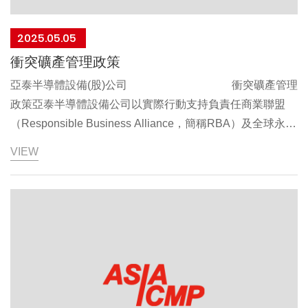
2025.05.05
衝突礦產管理政策
亞泰半導體設備(股)公司 衝突礦產管理
政策亞泰半導體設備公司以實際行動支持負責任商業聯盟
（Responsible Business Alliance，簡稱RBA）及全球永續
議題e化倡議組織(Global e-Sustainability Initiative, 簡稱
VIEW
GeSI) 所共同發起之責任礦產倡議組織（Responsible
Minerals Initiative, 簡稱RMI），為達到負責任與永續的採
購，本公司承諾：遵循衝突礦產之區域及國際法規。遵循衝
突礦產之採購及報告的產業標準。不採購與使用來自經濟合
作暨發展組織(OECD)發佈的盡職調查指南所規範受衝突影
響地區和高風險地區礦產供應鏈。 將禁用衝突礦產政策傳
達給供應商、並要求其承諾與遵守。本政策自簽署日起生
效 總經理：劉