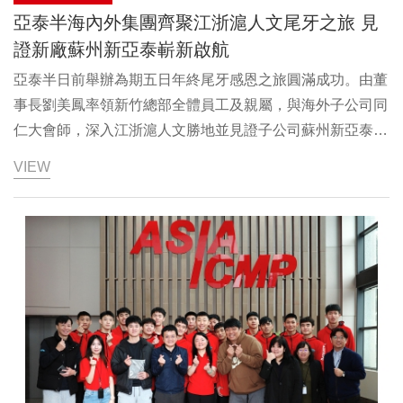
亞泰半海內外集團齊聚江浙滬人文尾牙之旅 見
證新廠蘇州新亞泰嶄新啟航
亞泰半日前舉辦為期五日年終尾牙感恩之旅圓滿成功。由董
事長劉美鳳率領新竹總部全體員工及親屬，與海外子公司同
仁大會師，深入江浙滬人文勝地並見證子公司蘇州新亞泰嶄
新啟航。這是亞泰半創立近 30 年來，集團員工首次大規模
VIEW
齊聚一堂，展現向外拓展的堅實企圖心，也體現了 ESG 企
業社會責任中對員工福祉的感恩與關懷。