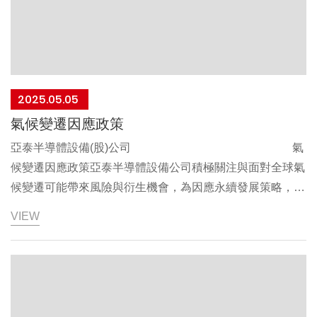
美鳳 中華民國
114 年 04 月 28 日
2025.05.05
氣候變遷因應政策
亞泰半導體設備(股)公司 氣
候變遷因應政策亞泰半導體設備公司積極關注與面對全球氣
候變遷可能帶來風險與衍生機會，為因應永續發展策略，以
「法規遵循、節能減碳」為兩大工作方向，並參酌各營運分
VIEW
公司國家相關環境公約、法規、協議、指引等，引導商業夥
伴、承攬商及利害關係人善盡共同保護地球環境之責任，特
制定氣候變遷因應政策並經董事長核准通過。本公司承諾：
持續溫室氣體盤查與積極自主達成減碳績效。檢視最佳技術
以推動低碳製程。提升能源效率，全面推行節能措施。強化