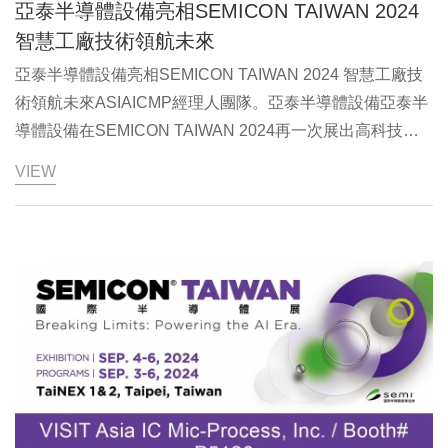
亞泰半導體設備亮相SEMICON TAIWAN 2024
縱、隱藏、濫用特權資訊、誤傳重大事實或其他非法的交易
智慧工廠技術領航未來
行為向他人獲取不合理的利益。3.4違反規範所有員工都有
責任報告任何已知或懷疑的違規行為，包括違反法律、法
亞泰半導體設備亮相SEMICON TAIWAN 2024 智慧工廠技
規、準則和政策，公司將承諾為報告者提供身份保護。4、
術領航未來ASIAICMP經理人團隊。亞泰半導體設備亞泰半
禁用童工與禁止強迫勞動4.1為保障青少年之身心發展與成
導體設備在SEMICON TAIWAN 2024再一次展出高科技廠
長機會，於「招募任用管理辦法」中明訂嚴禁聘僱未滿16歲
房設施的化學供應系統進階方案。SEMICON大會2024年以
VIEW
之童工。以保障童工和未成年工的安全、健康，及維護任何
「Breaking Limits: Powering the AI Era. 賦能AI無極限」為
原因進入公司的童工或未成年工有合法教育與發展的權益。
主題，吸引了全球半導體產業的翹楚齊聚一堂。本次展會特
4.2公司建立並嚴格執行禁止強迫勞動的政策，保障勞工人
別設立了「AI半導體技術概念區」，展示全球一線半導體大
身自由，確保公司 活動符合國家法規和企業社會責任規範
廠的最新技術與產品，成為展會的一大亮點。同時，大會持
4.3 公司依法建立並完善保障勞工權益的制度，包括工作時
續聚焦智慧製造與永續發展，深入探討如何透過技術創新推
間、休息休假、工資報酬、勞動紀律、辭退等事項，並將該
動產業升級轉型。這一趨勢與亞泰半導體設備
制度通過適當方式公示。5、禁止歧視與反騷擾5.1不得基於
（ASIAICMP）智慧工廠的核心理念高度契合；亞泰亦在展
種族、國籍、宗教、性別、性傾向、年齡、社會等級、身體
覽揭露其在智慧工廠領域的最新成果，特別是化學液輸送系
殘疾、家庭及婚姻狀況、政治歸屬等，在聘用、報酬、升
統的物料入料段之自動化技術突破。亞泰半導體設備專注於
遷、培訓、退休、終止聘僱等事項上予以歧視而有差別待
半導體產業提供高科技廠房設施的經驗，是化學液輸送系統