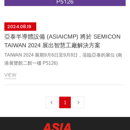
遇。5.2禁止工作場所有任何蓄意冒犯、有敵意或具傷害性
的設計與建置的專家。累積27年的豐富經驗，亞泰在全球成
的騷擾行為，包含但不限於性騷擾、霸凌、威脅、恐嚇等，
功地完成了多個半導體廠務建設及營運項目，並不斷優化化
制定「職場不法侵害保護辦法」。5.3公對各種歧視、騷擾
學桶人工作業的自動化技術。亞泰最新推出iChemLid，可
2024.08.19
或其他職場不法侵害，設立申訴管道，專責單位接獲申訴後
處理300L化學桶自動化系統，透過自動開蓋、精準液體抽
亞泰半導體設備 (ASIAICMP) 將於 SEMICON
會採取保密的方式進行調查，經調查屬實者，將會進行懲
吸等功能，大幅降低人工作業風險，顯著提升生產效率與操
TAIWAN 2024 展出智慧工廠解決方案
處；對於申訴者、通報者或協助調查者禁止有任何報復之行
作安全性。亞泰的iChemLid系統是一項創新的自動化解決
為，若有發現相關情事，將會進行懲處。5.4透過公司內部
方案，專為提升半導體廠務運作的人力安全、數據管控及精
TAIWAN 2024 展期9月6日至9月8日，蒞臨亞泰的展位 (南
的反歧視及反騷擾相關教育訓練，向員工傳達政策並提升員
準作業而設計。該系統具備無人工廠運作的願景，能夠蒐集
港展覽館二館一樓 P5126)
工對於職場上歧視及騷擾問題之意識。6、自由集會結社與
更精確的數據，進一步提供給客戶的上位系統AI進行精準的
VIEW
順暢溝通管道定期召開勞資會議、福利委員會議，確保溝通
廠務控制，此特點充分契合未來工廠的目標。此外，
管道暢通，保障勞工組織與集體談判的權力，促進健康正向
iChemLid系列應用於研磨液供應系統（SDS），透過無死
的勞資關係。7、健康安全職場與工作平衡7.1透過安全衛生
角閥件、快速連接器與過濾器座等關鍵零組件的結合，確保
管理組織及系統，推動各項勞工安全衛生活動及教育訓練，
上
下
1
供應系統營運的高效穩定性。這些關鍵零組件由亞泰自有廠
並持續改善工作環境，以建立健康、安全的友善職場。7.2
房自行生產，彰顯了公司在高科技廠房設施領域的技術實
一
一
為協助員工維持身心健康及工作生活平衡，定期辦理健康檢
力。亞泰能夠自行生產研磨液供應系統的關鍵零組件，得益
頁
頁
查，同時積極鼓勵員工籌組社團或 參與健康休閒活動。8、
於自有廠房內配置的多台專業CNC設備，讓一系列化學品