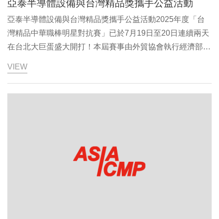
亞泰半導體設備與台灣精品獎攜手公益活動
亞泰半導體設備與台灣精品獎攜手公益活動2025年度「台
灣精品中華職棒明星對抗賽」已於7月19日至20日連續兩天
在台北大巨蛋盛大開打！本屆賽事由外貿協會執行經濟部
「台灣精品」計畫，打造專屬台灣的頂尖棒球盛典。活動現
VIEW
場集結多家榮獲「台灣精品獎」的優質品牌，共同為台灣職
棒加油喝采，展現台灣製造的創新能量與國際競爭力。亞泰
半導體設備劉美鳳董事長今年再度加入此行列，積極落實
ESG承諾，以實際行動響應社會關懷，不僅支持台灣棒球運
動，更透過公益捐款回饋社會，將「台灣精品之美」持續推
向更廣闊的舞台。亞泰半導體設備劉董事長表示，能與台灣
精品獎攜手推動這場結合運動、公益與品牌精神的盛會，深
具意義。期盼藉由明星賽的熱力，讓更多人感受台灣精品的
卓越價值，也為社會注入更多正向力量。2025台灣精品
「中華職棒明星對抗賽」活動