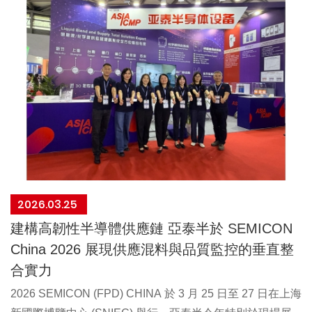
股
份
有
限
公
2026.03.25
司
建構高韌性半導體供應鏈 亞泰半於 SEMICON
China 2026 展現供應混料與品質監控的垂直整
合實力
2026 SEMICON (FPD) CHINA 於 3 月 25 日至 27 日在上海