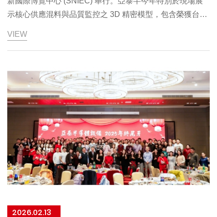
新國際博覽中心 (SNIEC) 舉行。亞泰半今年特別於現場展
示核心供應混料與品質監控之 3D 精密模型，包含榮獲台灣
精品獎的 iTrident 三桶式研磨液混料供應系統、雙桶式原液
VIEW
輸送設備，以及全自動滴定與線上測量系統，這些經實戰驗
證的設備方案成為本次展位亮點，吸引半導體廠務專家與供
應鏈夥伴駐足交流。
2026.02.13