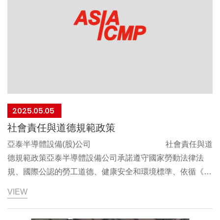
氣候變遷韌性調適與預防應變。本政策自簽署日起生效
總經理：劉美鳳
中華民國 114 年 04 月 28 日
2025.05.05
社會責任與道德規範政策
亞泰半導體設備(股)公司 社會責任與道
德規範政策亞泰半導體設備公司承諾遵守國家勞動法律法
規、國際公認的勞工道德、健康安全和環境標準、依循《責
任商業聯盟 (Responsible Business Alliance，簡稱 RBA)》
VIEW
指標及精神，要求員工於執行業務範圍內，實施良好的社會
責任與道德規範政策。同時，期許供應商能夠秉持與我們相