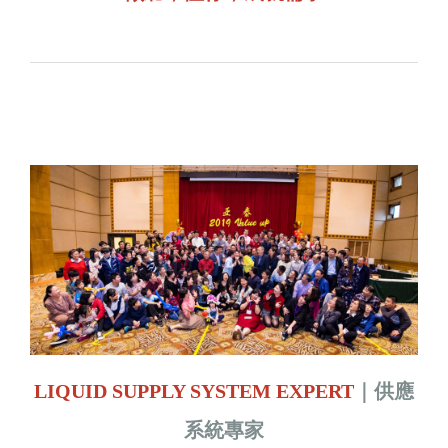
股
份
有
限
公
司
LIQUID SUPPLY SYSTEM EXPERT
｜供應
系統專家