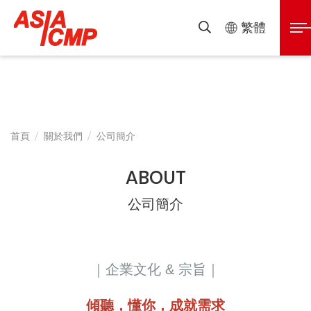
亞
展
繁體
搜
開
尋
泰
選
單
半
首頁
關於我們
公司簡介
導
ABOUT
體
公司簡介
設
｜企業文化 & 宗旨｜
備
傾聽，懂你，成就需求