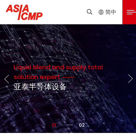
亚
展
简中
搜
開
寻
泰
選
單
半
导
Liquid blend and supply total
solution expert
体
亚泰半导体设备
设
备
01
02